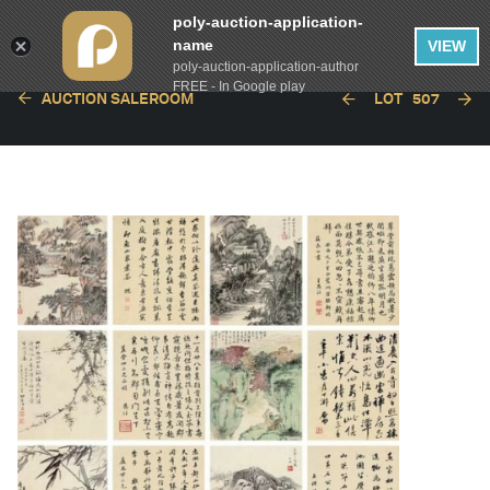
poly-auction-application-
name
VIEW
poly-auction-application-author
FREE - In Google play
AUCTION SALEROOM
LOT
507