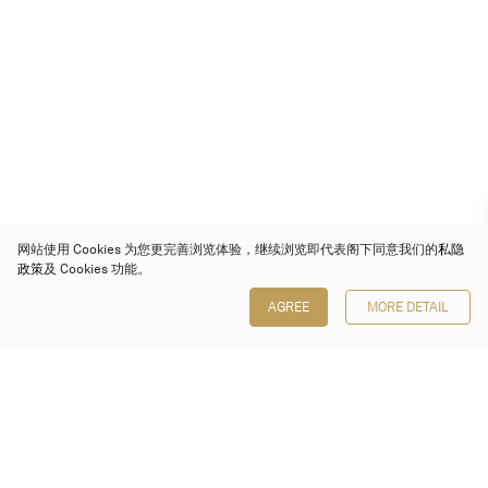
网站使用 Cookies 为您更完善浏览体验，继续浏览即代表阁下同意我们的
私隐
政策
及 Cookies 功能。
AGREE
MORE DETAIL
保利香港拍卖有限公司
香港金钟金钟道 88 号
太古广场 1 座 7 楼 701-708 室
Follow us on