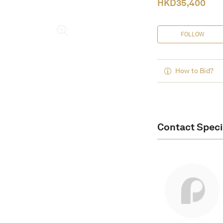
HKD
35,400
FOLLOW
How to Bid?
Contact Speci