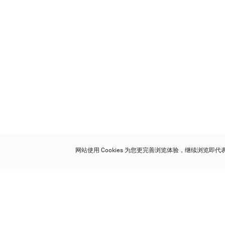
网站使用 Cookies 为您更完善浏览体验，继续浏览即
保利香港拍卖有限公司
香港金钟金钟道 88 号
太古广场 1 座 7 楼 701-708 室
Follow us on