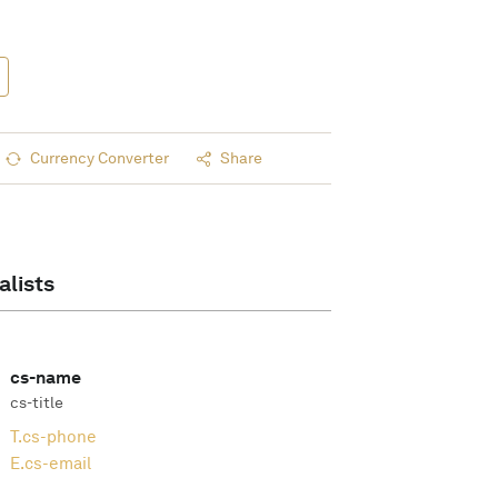
Currency Converter
Share
alists
cs-name
cs-title
T.
cs-phone
E.
cs-email