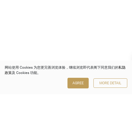
网站使用 Cookies 为您更完善浏览体验，继续浏览即代表阁下同意我们的
私隐
政策
及 Cookies 功能。
AGREE
MORE DETAIL
保利香港拍卖有限公司
香港金钟金钟道 88 号
太古广场 1 座 7 楼 701-708 室
Follow us on