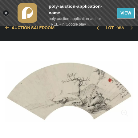
poly-auction-application-
name
VIEW
poly-auction-application-author
FREE - In Google play
AUCTION SALEROOM
LOT
953