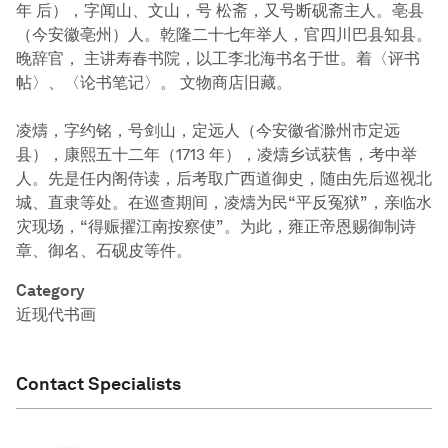
年 后），字闻山、文山，号 松斋，又号断砚斋主人。亳县
（今安徽亳州）人。乾隆二十七年举人，官四川巴县知县。
晚辞官， 主讲寿春书院，以工李北海书名于世。着〈评书
帖〉、〈论书笔记〉。 文物商店旧藏。
凌燽，字约铭，号剑山，定远人（今安徽省滁州市定远
县），康熙五十二年（1713 年），凌燽乡试获售，考中举
人。先是任内阁侍读，后考取广西道御史，随由先后巡视北
城、直隶等处。在巡查期间，凌燽为民“平反冤狱”，亲临水
灾现场，“得赈擢江南按察使”。为此，雍正帝恩赐御制诗
章、御名、石砚皮等件。
Category
近现代书画
Contact Specialists