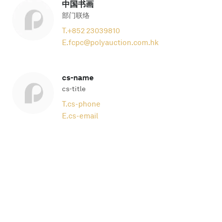
中国书画
部门联络
T.
+852 23039810
E.
fcpc@polyauction.com.hk
cs-name
cs-title
T.
cs-phone
E.
cs-email