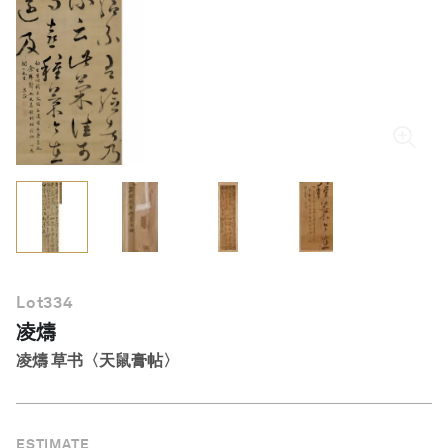
简体中文
Lot
334
凌燽
凌燽 草书〈天鼠膏帖〉
ESTIMATE