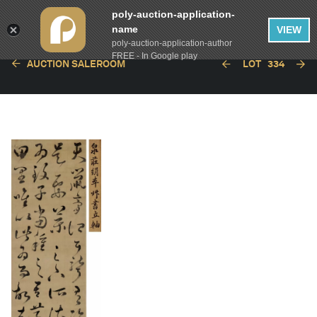
poly-auction-application-
name
VIEW
poly-auction-application-author
FREE - In Google play
AUCTION SALEROOM
LOT
334