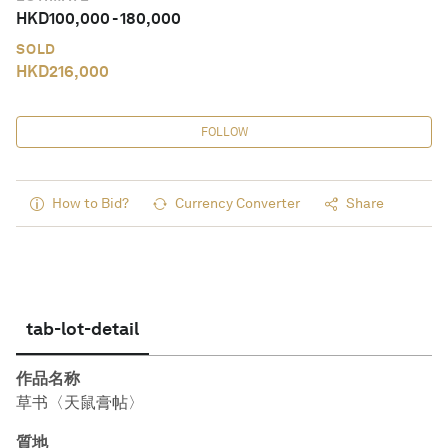
HKD
100,000
-
180,000
SOLD
HKD
216,000
FOLLOW
How to Bid?
Currency Converter
Share
tab-lot-detail
作品名称
草书〈天鼠膏帖〉
質地