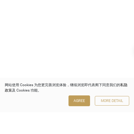
网站使用 Cookies 为您更完善浏览体验，继续浏览即代表阁下同意我们的
私隐
政策
及 Cookies 功能。
AGREE
MORE DETAIL
保利香港拍卖有限公司
香港金钟金钟道 88 号
太古广场 1 座 7 楼 701-708 室