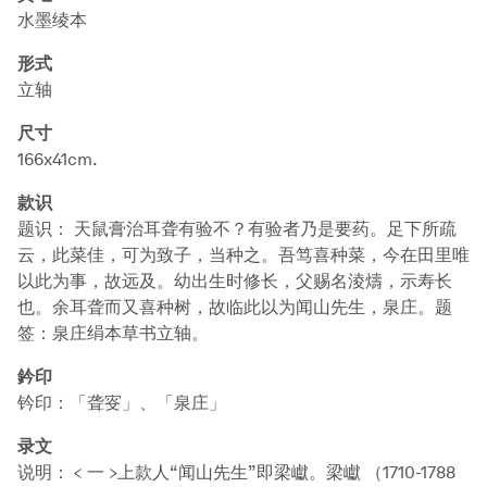
水墨绫本
形式
立轴
尺寸
166x41cm.
款识
题识： 天鼠膏治耳聋有验不？有验者乃是要药。足下所疏
云，此菜佳，可为致子，当种之。吾笃喜种菜，今在田里唯
以此为事，故远及。幼出生时修长，父赐名淩燽，示寿长
也。余耳聋而又喜种树，故临此以为闻山先生，泉庄。题
签：泉庄绢本草书立轴。
鈐印
钤印：「聋叜」、「泉庄」
录文
说明： < 一 >上款人“闻山先生”即梁巘。梁巘 （1710-1788