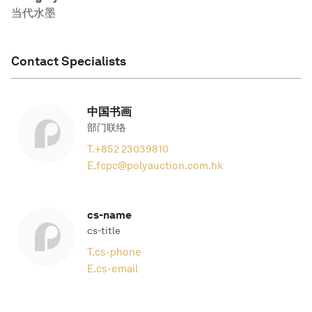
当代水墨
Contact Specialists
中国书画
部门联络
T.
+852 23039810
E.
fcpc@polyauction.com.hk
cs-name
cs-title
T.
cs-phone
E.
cs-email