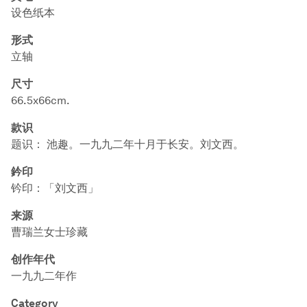
设色纸本
形式
立轴
尺寸
66.5x66cm.
款识
题识： 池趣。一九九二年十月于长安。刘文西。
鈐印
钤印：「刘文西」
来源
曹瑞兰女士珍藏
创作年代
一九九二年作
Category