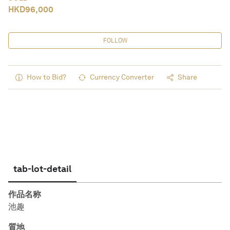
HKD
96,000
FOLLOW
How to Bid?
Currency Converter
Share
tab-lot-detail
作品名称
池趣
質地