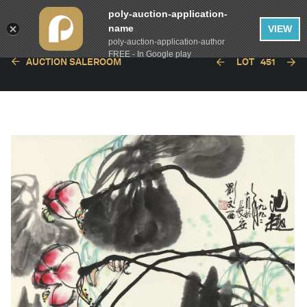
poly-auction-application-
name
VIEW
poly-auction-application-author
FREE - In Google play
AUCTION SALEROOM
LOT
451