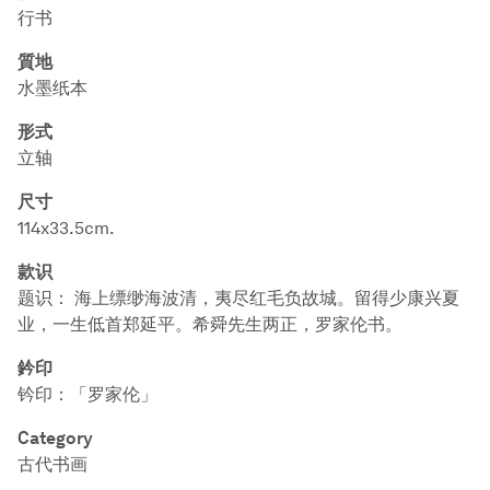
行书
質地
水墨纸本
形式
立轴
尺寸
114x33.5cm.
款识
题识： 海上缥缈海波清，夷尽红毛负故城。留得少康兴夏
业，一生低首郑延平。希舜先生两正，罗家伦书。
鈐印
钤印：「罗家伦」
Category
古代书画