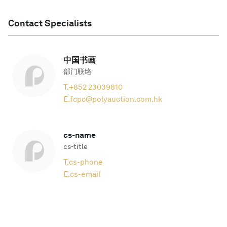
Contact Specialists
中国书画
部门联络
T.
+852 23039810
E.
fcpc@polyauction.com.hk
cs-name
cs-title
T.
cs-phone
E.
cs-email