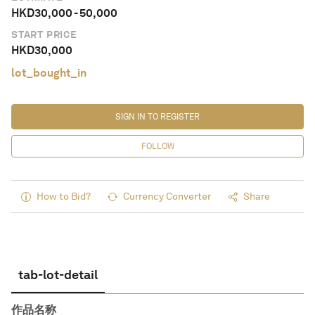
HKD
30,000
-
50,000
START PRICE
HKD
30,000
lot_bought_in
SIGN IN TO REGISTER
FOLLOW
How to Bid?
Currency Converter
Share
tab-lot-detail
作品名称