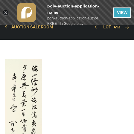
poly-auction-application-
name
VIEW
poly-auction-application-author
FREE - In Google play
AUCTION SALEROOM
LOT
413