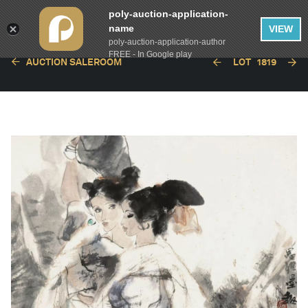
poly-auction-application-
name
VIEW
poly-auction-application-author
FREE - In Google play
AUCTION SALEROOM
LOT
1819