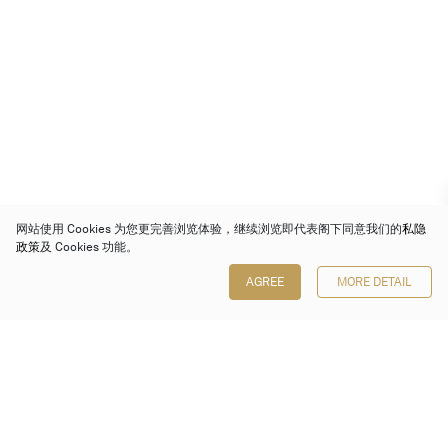
网站使用 Cookies 为您更完善浏览体验，继续浏览即代表阁下同意我们的
私隐
政策
及 Cookies 功能。
AGREE
MORE DETAIL
保利香港拍卖有限公司
香港金钟金钟道 88 号
太古广场 1 座 7 楼 701-708 室
Follow us on