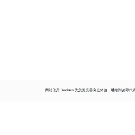
网站使用 Cookies 为您更完善浏览体验，继续浏览即
保利香港拍卖有限公司
香港金钟金钟道 88 号
太古广场 1 座 7 楼 701-708 室
Follow us on