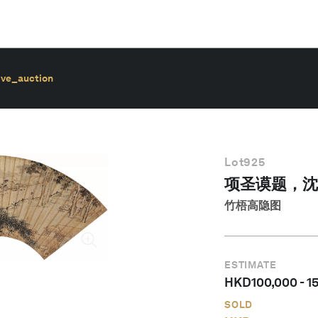
ive_auction
Lot
925
项圣谟题，沈
竹梧高隐图
ESTIMATE
HKD
100,000
-
1
SOLD