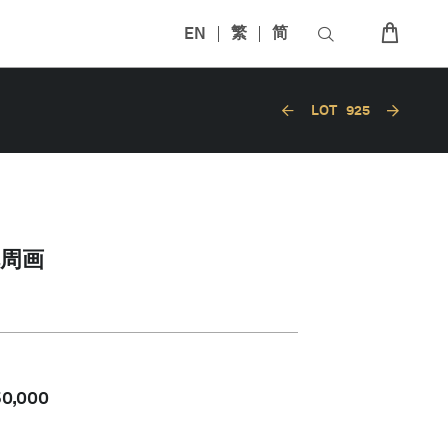
EN
繁
简
LOT
925
周画
50,000