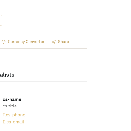
Currency Converter
Share
alists
cs-name
cs-title
T.
cs-phone
E.
cs-email