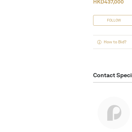
HKD
437,000
FOLLOW
How to Bid?
Contact Speci