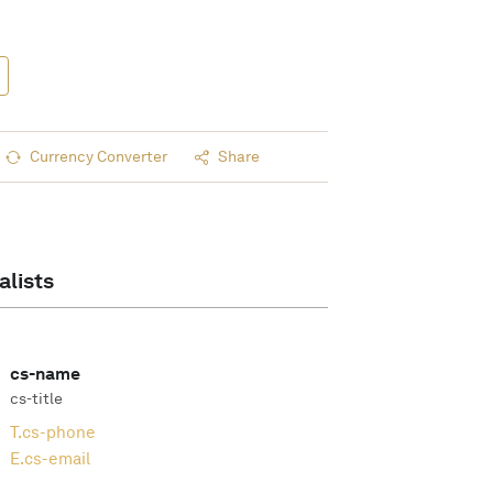
Currency Converter
Share
alists
cs-name
cs-title
T.
cs-phone
E.
cs-email