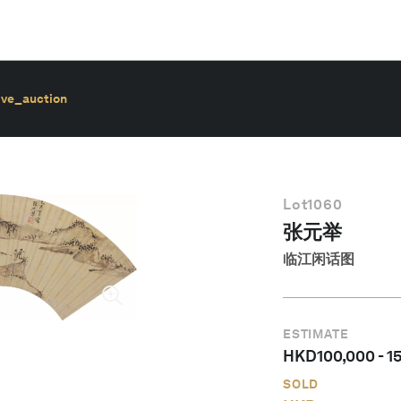
ive_auction
Lot
1060
张元举
临江闲话图
ESTIMATE
HKD
100,000
-
1
SOLD