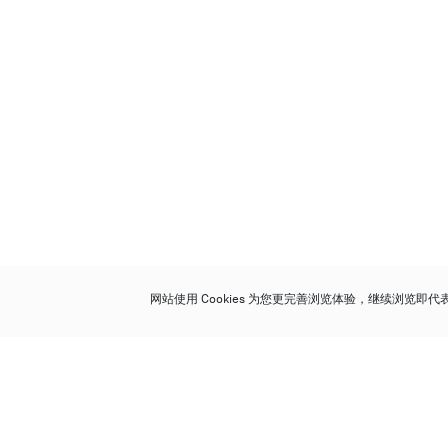
网站使用 Cookies 为您更完善浏览体验，继续浏览即
保利香港拍卖有限公司
香港金钟金钟道 88 号
太古广场 1 座 7 楼 701-708 室
Follow us on