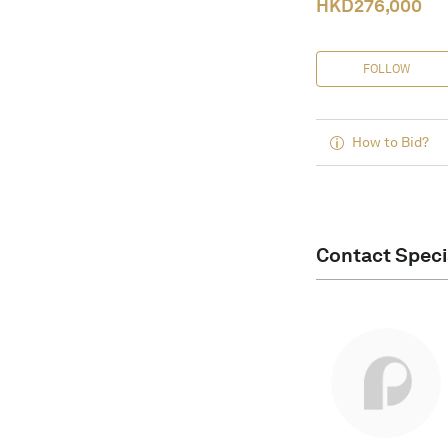
HKD
276,000
FOLLOW
How to Bid?
Contact Speci