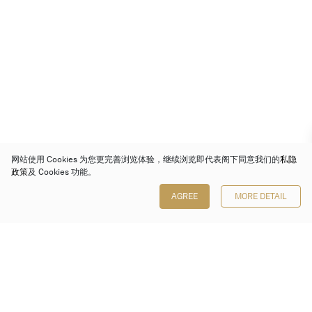
网站使用 Cookies 为您更完善浏览体验，继续浏览即代表阁下同意我们的
私隐
政策
及 Cookies 功能。
AGREE
MORE DETAIL
保利香港拍卖有限公司
香港金钟金钟道 88 号
太古广场 1 座 7 楼 701-708 室
Follow us on