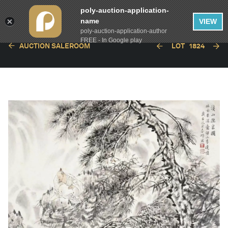
poly-auction-application-
name
VIEW
poly-auction-application-author
FREE - In Google play
AUCTION SALEROOM
LOT
1824