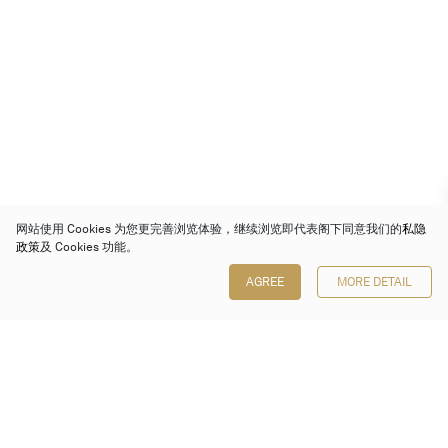
网站使用 Cookies 为您更完善浏览体验，继续浏览即代表阁下同意我们的
私隐
政策
及 Cookies 功能。
AGREE
MORE DETAIL
保利香港拍卖有限公司
香港金钟金钟道 88 号
太古广场 1 座 7 楼 701-708 室
Follow us on