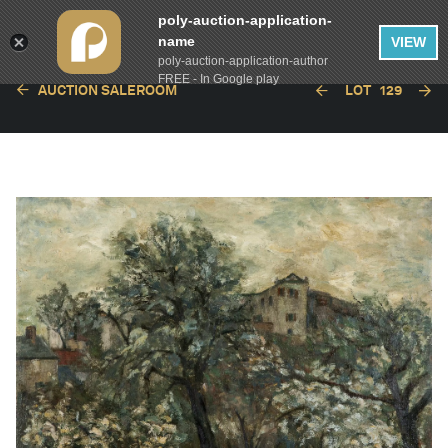
poly-auction-application-
name
VIEW
poly-auction-application-author
FREE - In Google play
AUCTION SALEROOM
LOT
129