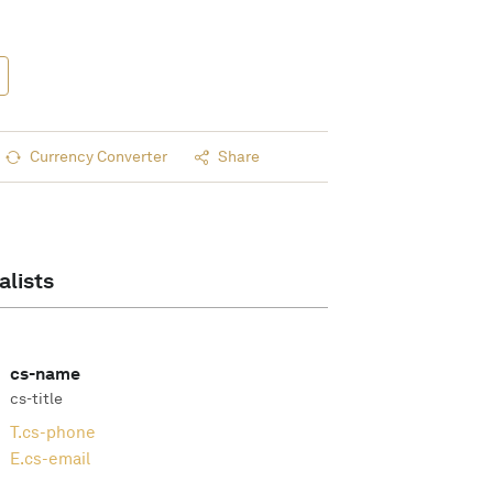
Currency Converter
Share
alists
cs-name
cs-title
T.
cs-phone
E.
cs-email