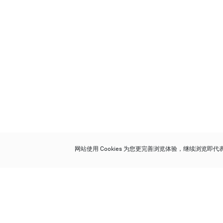
网站使用 Cookies 为您更完善浏览体验，继续浏览即
保利香港拍卖有限公司
香港金钟金钟道 88 号
太古广场 1 座 7 楼 701-708 室
Follow us on