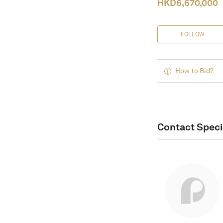
HKD
6,670,000
FOLLOW
How to Bid?
Contact Speci