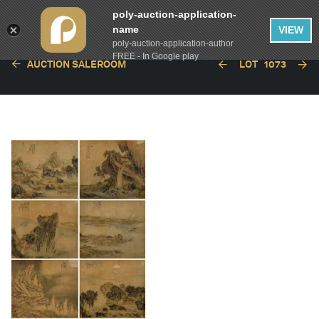
poly-auction-application-
name
VIEW
poly-auction-application-author
FREE - In Google play
AUCTION SALEROOM
LOT
1073