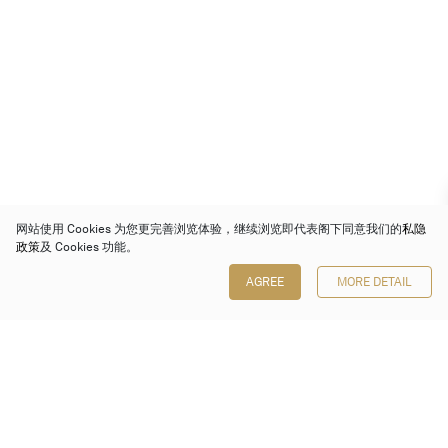
网站使用 Cookies 为您更完善浏览体验，继续浏览即代表阁下同意我们的
私隐
政策
及 Cookies 功能。
AGREE
MORE DETAIL
保利香港拍卖有限公司
香港金钟金钟道 88 号
太古广场 1 座 7 楼 701-708 室
Follow us on