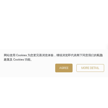
网站使用 Cookies 为您更完善浏览体验，继续浏览即代表阁下同意我们的
私隐
政策
及 Cookies 功能。
AGREE
MORE DETAIL
保利香港拍卖有限公司
香港金钟金钟道 88 号
太古广场 1 座 7 楼 701-708 室
Follow us on