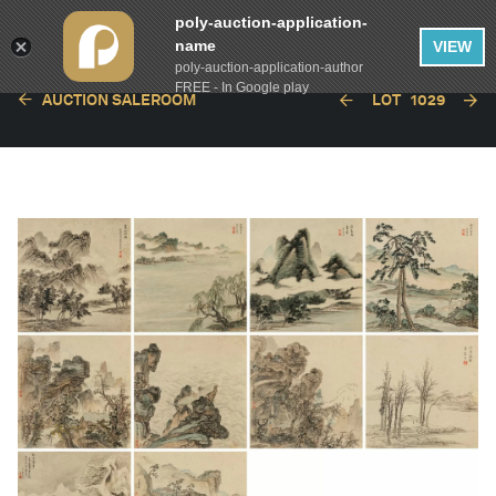
poly-auction-application-
name
VIEW
poly-auction-application-author
FREE - In Google play
AUCTION SALEROOM
LOT
1029