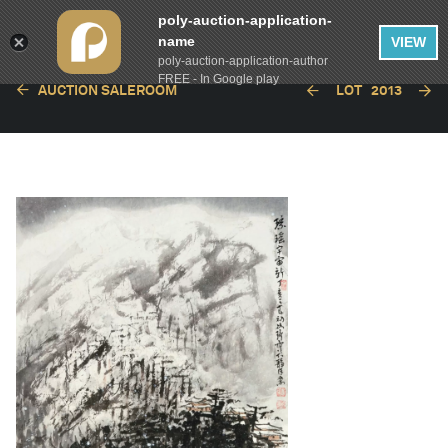
poly-auction-application-
name
VIEW
poly-auction-application-author
FREE - In Google play
AUCTION SALEROOM
LOT
2013