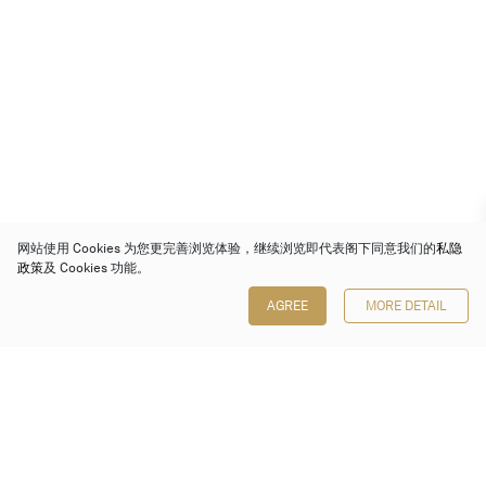
网站使用 Cookies 为您更完善浏览体验，继续浏览即代表阁下同意我们的
私隐
政策
及 Cookies 功能。
AGREE
MORE DETAIL
保利香港拍卖有限公司
香港金钟金钟道 88 号
太古广场 1 座 7 楼 701-708 室
Follow us on