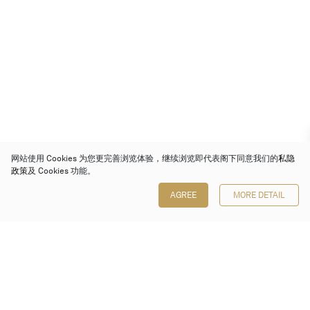
网站使用 Cookies 为您更完善浏览体验，继续浏览即代表阁下同意我们的
私隐
政策
及 Cookies 功能。
AGREE
MORE DETAIL
保利香港拍卖有限公司
香港金钟金钟道 88 号
太古广场 1 座 7 楼 701-708 室
Follow us on