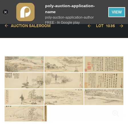
poly-auction-application-
name
VIEW
poly-auction-application-author
FREE - In Google play
AUCTION SALEROOM
LOT
1035