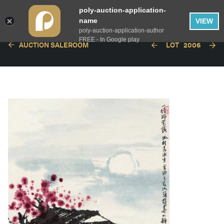
poly-auction-application-
name
VIEW
poly-auction-application-author
FREE - In Google play
AUCTION SALEROOM
LOT
2006