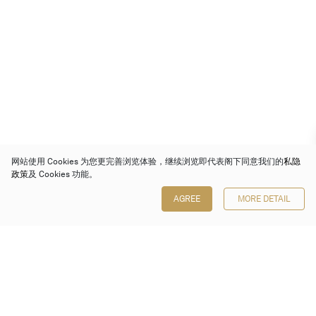
网站使用 Cookies 为您更完善浏览体验，继续浏览即代表阁下同意我们的
私隐
政策
及 Cookies 功能。
AGREE
MORE DETAIL
保利香港拍卖有限公司
香港金钟金钟道 88 号
太古广场 1 座 7 楼 701-708 室
Follow us on