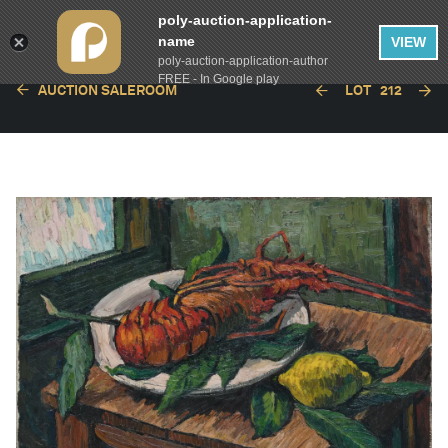
poly-auction-application-
name
VIEW
poly-auction-application-author
FREE - In Google play
AUCTION SALEROOM
LOT
212