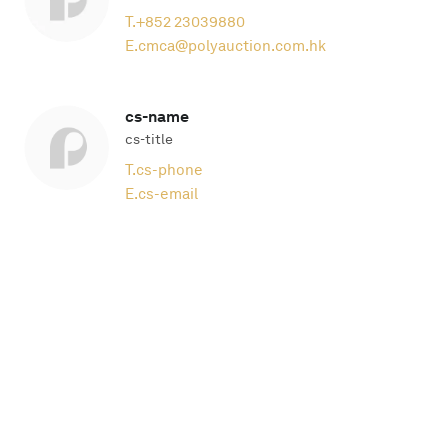
T.
+852 23039880
E.
cmca@polyauction.com.hk
cs-name
cs-title
T.
cs-phone
E.
cs-email