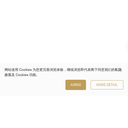
网站使用 Cookies 为您更完善浏览体验，继续浏览即代表阁下同意我们的
私隐
政策
及 Cookies 功能。
AGREE
MORE DETAIL
保利香港拍卖有限公司
香港金钟金钟道 88 号
太古广场 1 座 7 楼 701-708 室
Follow us on