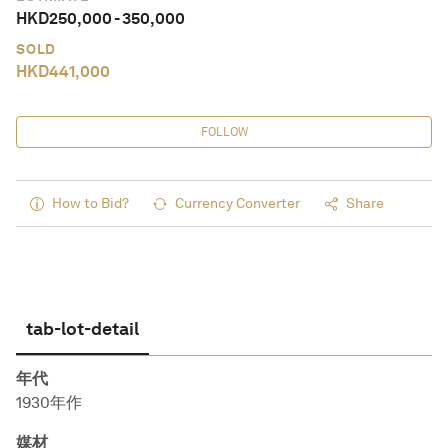
HKD
250,000
-
350,000
SOLD
HKD
441,000
FOLLOW
How to Bid?
Currency Converter
Share
tab-lot-detail
年代
1930年作
媒材