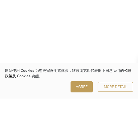
网站使用 Cookies 为您更完善浏览体验，继续浏览即代表阁下同意我们的
私隐
政策
及 Cookies 功能。
AGREE
MORE DETAIL
保利香港拍卖有限公司
香港金钟金钟道 88 号
太古广场 1 座 7 楼 701-708 室
Follow us on