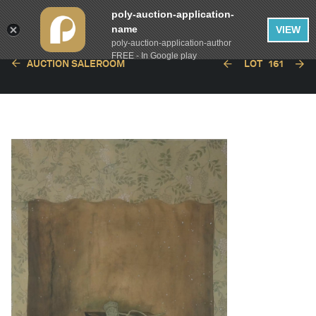
poly-auction-application-
name
VIEW
poly-auction-application-author
FREE - In Google play
AUCTION SALEROOM
LOT
161