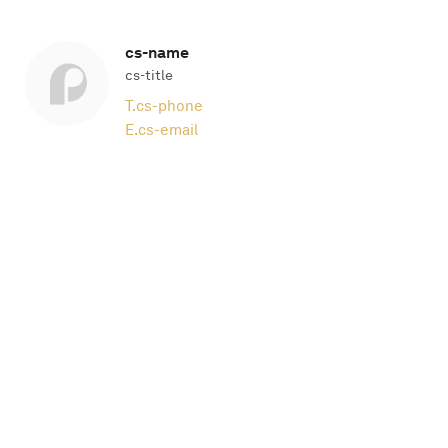
cs-name
cs-title
T.
cs-phone
E.
cs-email