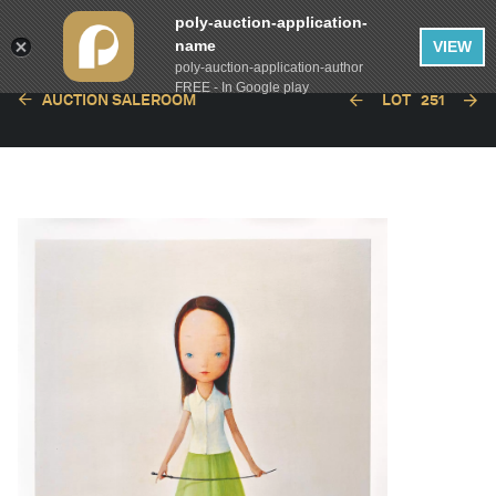
poly-auction-application-
name
VIEW
poly-auction-application-author
FREE - In Google play
AUCTION SALEROOM
LOT
251