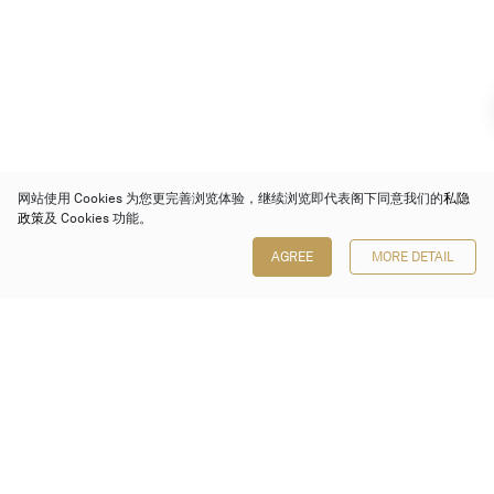
网站使用 Cookies 为您更完善浏览体验，继续浏览即代表阁下同意我们的
私隐
政策
及 Cookies 功能。
AGREE
MORE DETAIL
保利香港拍卖有限公司
香港金钟金钟道 88 号
太古广场 1 座 7 楼 701-708 室
Follow us on