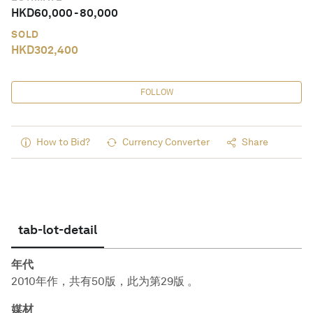
HKD
60,000
-
80,000
SOLD
HKD
302,400
FOLLOW
How to Bid?
Currency Converter
Share
tab-lot-detail
年代
2010年作，共有50版，此为第29版 。
媒材