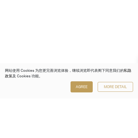
网站使用 Cookies 为您更完善浏览体验，继续浏览即代表阁下同意我们的
私隐
政策
及 Cookies 功能。
AGREE
MORE DETAIL
保利香港拍卖有限公司
香港金钟金钟道 88 号
太古广场 1 座 7 楼 701-708 室
Follow us on