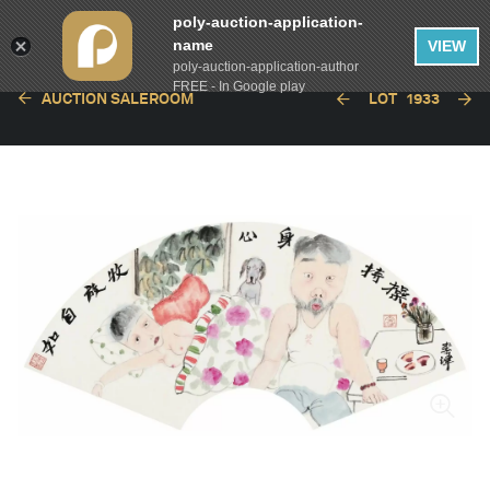
poly-auction-application-
name
VIEW
poly-auction-application-author
FREE - In Google play
AUCTION SALEROOM
LOT
1933