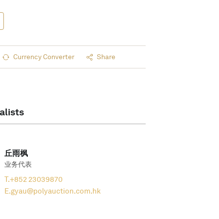
Currency Converter
Share
alists
丘雨枫
业务代表
T.
+852 23039870
E.
gyau@polyauction.com.hk