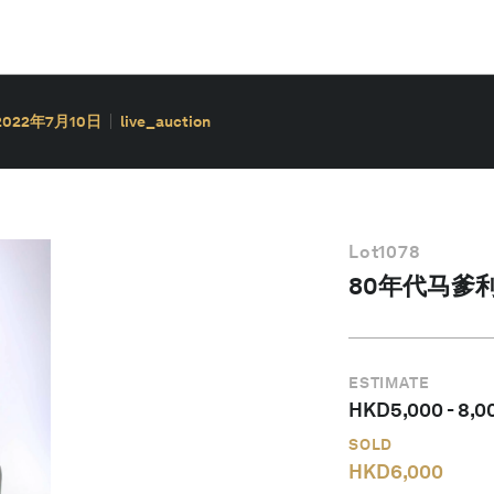
2022年7月10日
live_auction
Lot
1078
80年代马爹利E
ESTIMATE
HKD
5,000
-
8,0
SOLD
HKD
6,000