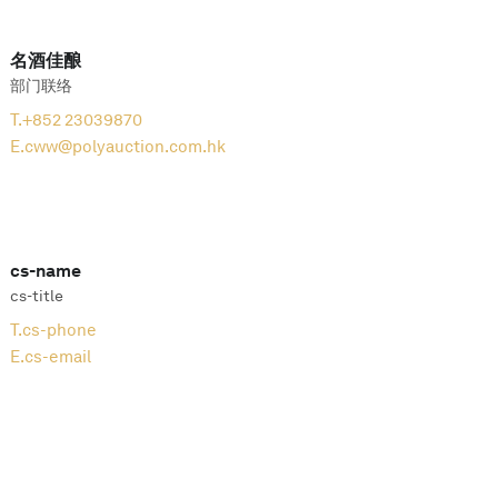
名酒佳酿
部门联络
T.
+852 23039870
E.
cww@polyauction.com.hk
cs-name
cs-title
T.
cs-phone
E.
cs-email