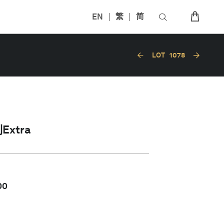
EN
繁
简
LOT
1078
xtra
00