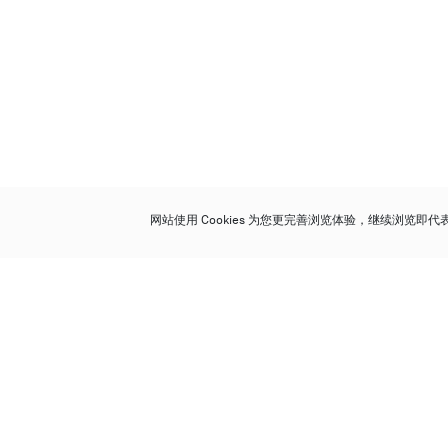
网站使用 Cookies 为您更完善浏览体验，继续浏览即
保利香港拍卖有限公司
香港金钟金钟道 88 号
太古广场 1 座 7 楼 701-708 室
Follow us on