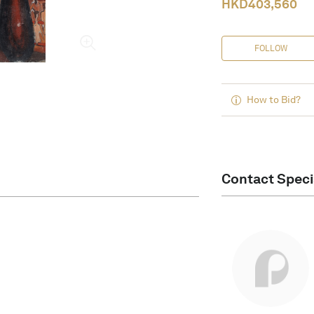
HKD
403,560
FOLLOW
How to Bid?
Contact Speci