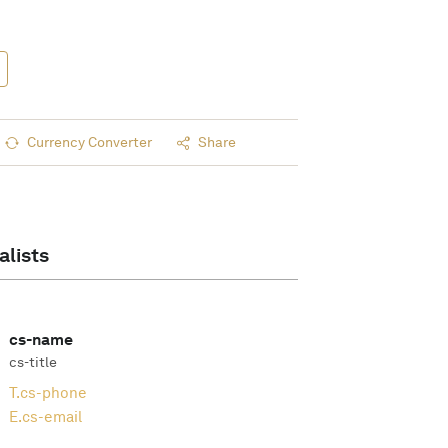
Currency Converter
Share
alists
cs-name
cs-title
T.
cs-phone
E.
cs-email