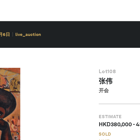
0月6日
live_auction
Lot
108
张伟
开会
ESTIMATE
HKD
380,000
-
4
SOLD