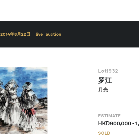
2014年8月22日
live_auction
Lot
1932
罗江
月光
ESTIMATE
HKD
900,000
-
1
SOLD