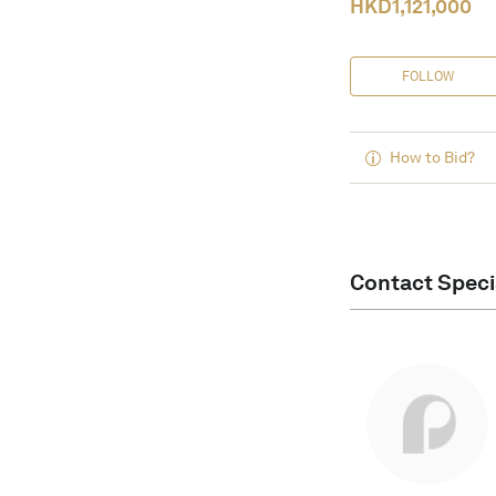
HKD
1,121,000
FOLLOW
How to Bid?
Contact Speci