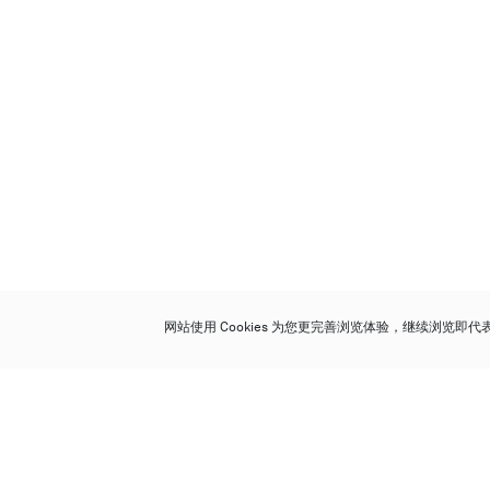
网站使用 Cookies 为您更完善浏览体验，继续浏览即
保利香港拍卖有限公司
香港金钟金钟道 88 号
太古广场 1 座 7 楼 701-708 室
Follow us on