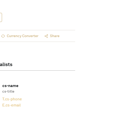
Currency Converter
Share
alists
cs-name
cs-title
T.
cs-phone
E.
cs-email