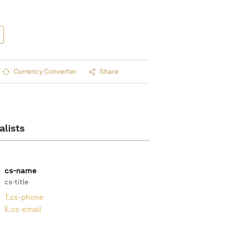
Currency Converter
Share
alists
cs-name
cs-title
T.
cs-phone
E.
cs-email