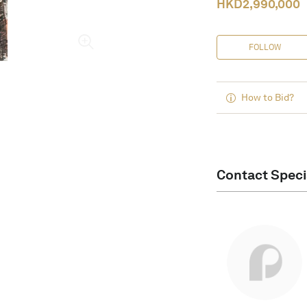
HKD
2,990,000
FOLLOW
How to Bid?
Contact Speci