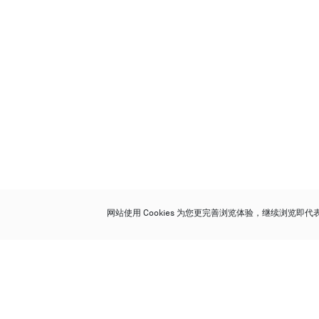
网站使用 Cookies 为您更完善浏览体验，继续浏览即
保利香港拍卖有限公司
香港金钟金钟道 88 号
太古广场 1 座 7 楼 701-708 室
Follow us on