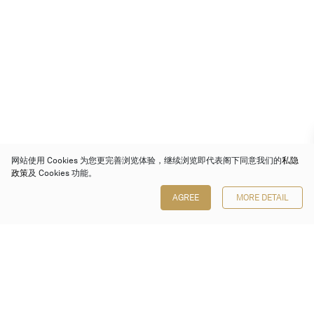
网站使用 Cookies 为您更完善浏览体验，继续浏览即代表阁下同意我们的
私隐
政策
及 Cookies 功能。
AGREE
MORE DETAIL
保利香港拍卖有限公司
香港金钟金钟道 88 号
太古广场 1 座 7 楼 701-708 室
Follow us on