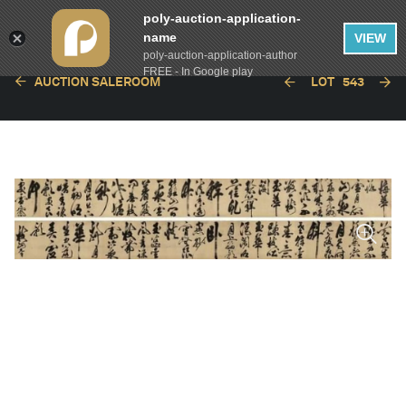
poly-auction-application-
name
VIEW
poly-auction-application-author
FREE - In Google play
AUCTION SALEROOM
LOT
543