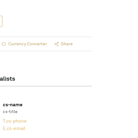
Currency Converter
Share
alists
cs-name
cs-title
T.
cs-phone
E.
cs-email