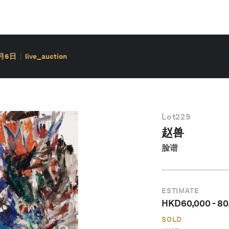
0月6日
live_auction
Lot
229
赵兽
脸谱
ESTIMATE
HKD
60,000
-
80
SOLD