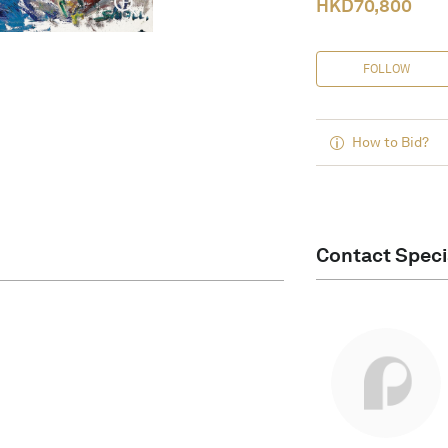
HKD
70,800
FOLLOW
How to Bid?
Contact Speci