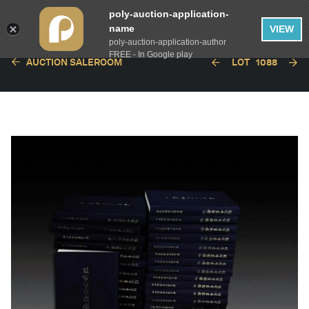
poly-auction-application-
name
VIEW
poly-auction-application-author
FREE - In Google play
AUCTION SALEROOM
LOT
1088