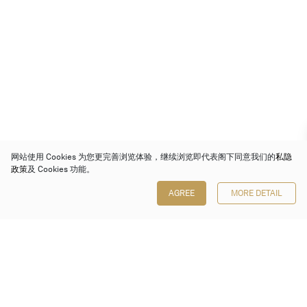
网站使用 Cookies 为您更完善浏览体验，继续浏览即代表阁下同意我们的
私隐
政策
及 Cookies 功能。
AGREE
MORE DETAIL
保利香港拍卖有限公司
香港金钟金钟道 88 号
太古广场 1 座 7 楼 701-708 室
Follow us on