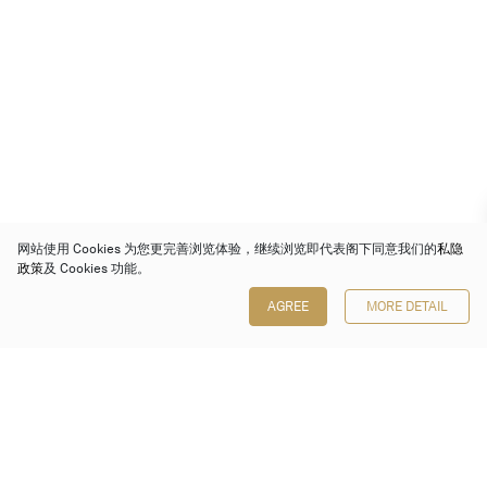
网站使用 Cookies 为您更完善浏览体验，继续浏览即代表阁下同意我们的
私隐
政策
及 Cookies 功能。
AGREE
MORE DETAIL
保利香港拍卖有限公司
香港金钟金钟道 88 号
太古广场 1 座 7 楼 701-708 室
Follow us on