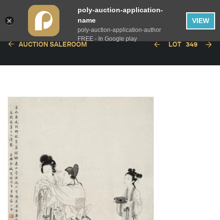
poly-auction-application-
name
VIEW
poly-auction-application-author
FREE - In Google play
AUCTION SALEROOM
LOT
349