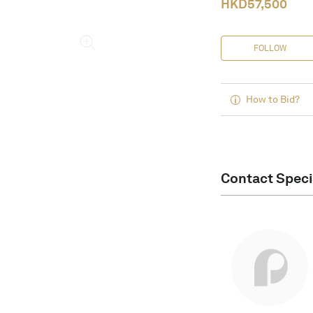
HKD
57,500
FOLLOW
How to Bid?
Contact Speci