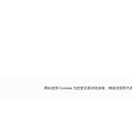
网站使用 Cookies 为您更完善浏览体验，继续浏览即
保利香港拍卖有限公司
香港金钟金钟道 88 号
太古广场 1 座 7 楼 701-708 室
Follow us on