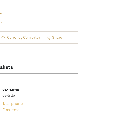
Currency Converter
Share
alists
cs-name
cs-title
T.
cs-phone
E.
cs-email