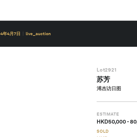
14年4月7日
live_auction
Lot
2921
苏芳
溥杰访日图
ESTIMATE
HKD
50,000
-
80
SOLD