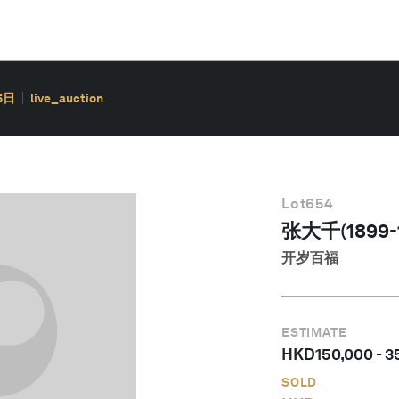
5日
live_auction
Lot
654
张大千(1899-1
开岁百福
ESTIMATE
HKD
150,000
-
3
SOLD