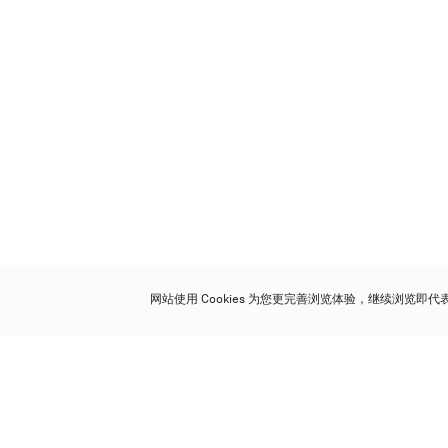
网站使用 Cookies 为您更完善浏览体验，继续浏览即
保利香港拍卖有限公司
香港金钟金钟道 88 号
太古广场 1 座 7 楼 701-708 室
Follow us on