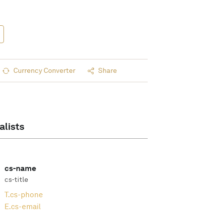
Currency Converter
Share
alists
cs-name
cs-title
T.
cs-phone
E.
cs-email