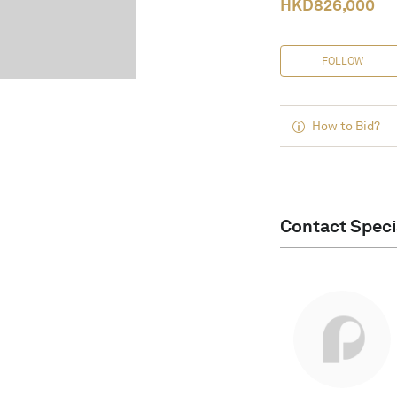
HKD
826,000
FOLLOW
How to Bid?
Contact Speci