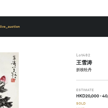
live_auction
Lot
482
王雪涛
折枝牡丹
ESTIMATE
HKD
20,000
-
40
SOLD