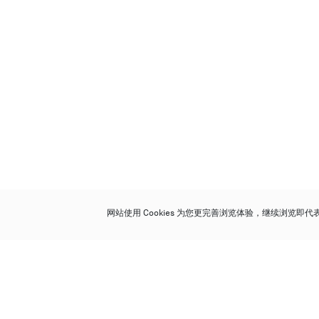
网站使用 Cookies 为您更完善浏览体验，继续浏览即
保利香港拍卖有限公司
香港金钟金钟道 88 号
太古广场 1 座 7 楼 701-708 室
Follow us on