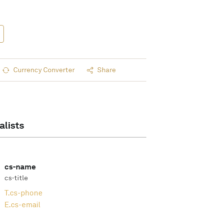
Currency Converter
Share
alists
cs-name
cs-title
T.
cs-phone
E.
cs-email