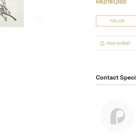
HKD
161,000
FOLLOW
How to Bid?
Contact Speci