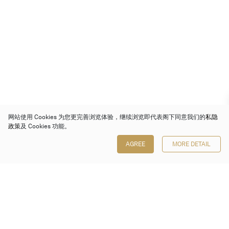
网站使用 Cookies 为您更完善浏览体验，继续浏览即代表阁下同意我们的
私隐
政策
及 Cookies 功能。
AGREE
MORE DETAIL
保利香港拍卖有限公司
香港金钟金钟道 88 号
太古广场 1 座 7 楼 701-708 室
Follow us on