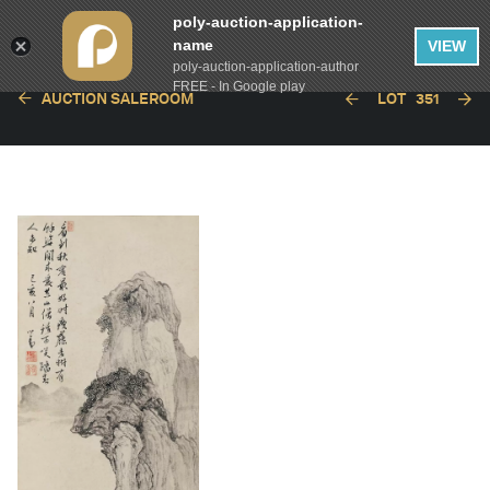
poly-auction-application-
name
VIEW
poly-auction-application-author
FREE - In Google play
AUCTION SALEROOM
LOT
351