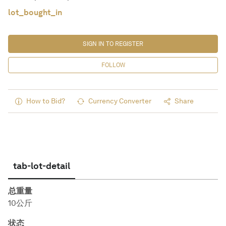
lot_bought_in
SIGN IN TO REGISTER
FOLLOW
How to Bid?
Currency Converter
Share
tab-lot-detail
总重量
10公斤
状态