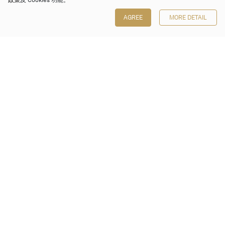
政策
及 Cookies 功能。
AGREE
MORE DETAIL
保利香港拍卖有限公司
香港金钟金钟道 88 号
太古广场 1 座 7 楼 701-708 室
Follow us on