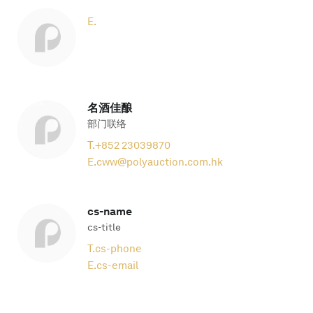
E.
名酒佳酿
部门联络
T.
+852 23039870
E.
cww@polyauction.com.hk
cs-name
cs-title
T.
cs-phone
E.
cs-email