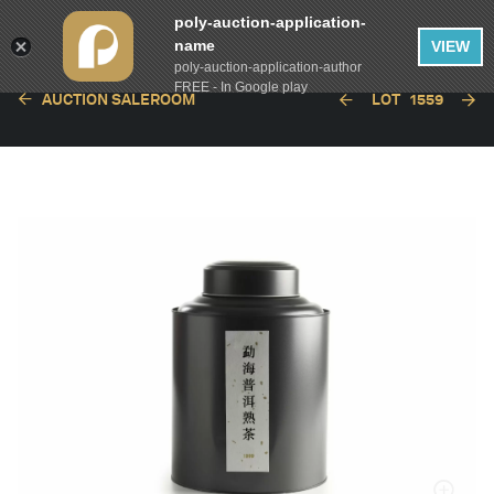
poly-auction-application-
name
VIEW
poly-auction-application-author
FREE - In Google play
AUCTION SALEROOM
LOT
1559