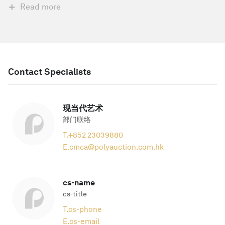
Read more
Contact Specialists
现当代艺术
部门联络
T.
+852 23039880
E.
cmca@polyauction.com.hk
cs-name
cs-title
T.
cs-phone
E.
cs-email