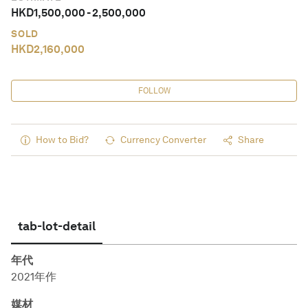
HKD
1,500,000
-
2,500,000
SOLD
HKD
2,160,000
FOLLOW
How to Bid?
Currency Converter
Share
tab-lot-detail
年代
2021年作
媒材