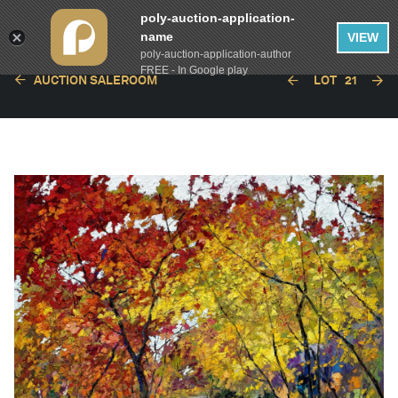
poly-auction-application-
name
VIEW
poly-auction-application-author
FREE - In Google play
AUCTION SALEROOM
LOT
21