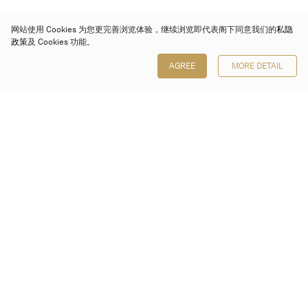
网站使用 Cookies 为您更完善浏览体验，继续浏览即代表阁下同意我们的
私隐
政策
及 Cookies 功能。
AGREE
MORE DETAIL
保利香港拍卖有限公司
香港金钟金钟道 88 号
太古广场 1 座 7 楼 701-708 室
Follow us on