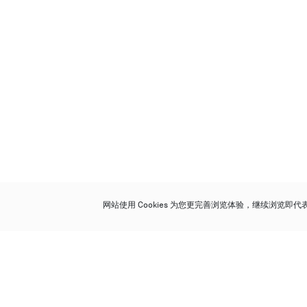
网站使用 Cookies 为您更完善浏览体验，继续浏览即
保利香港拍卖有限公司
香港金钟金钟道 88 号
太古广场 1 座 7 楼 701-708 室
Follow us on