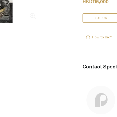
HKD
115,000
FOLLOW
How to Bid?
Contact Speci