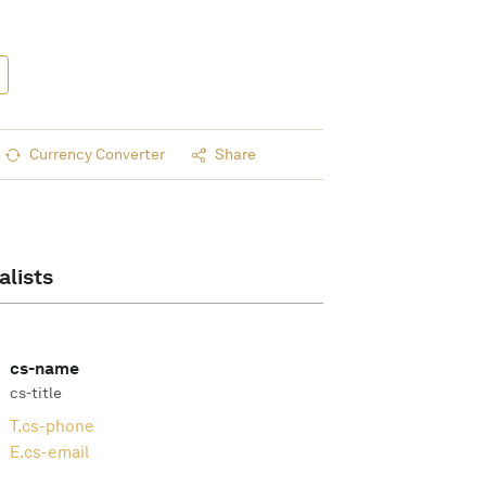
Currency Converter
Share
alists
cs-name
cs-title
T.
cs-phone
E.
cs-email