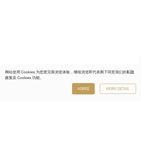
网站使用 Cookies 为您更完善浏览体验，继续浏览即代表阁下同意我们的
私隐
政策
及 Cookies 功能。
AGREE
MORE DETAIL
保利香港拍卖有限公司
香港金钟金钟道 88 号
太古广场 1 座 7 楼 701-708 室
Follow us on