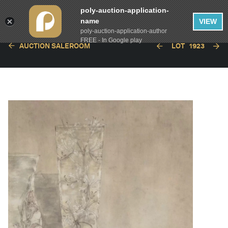
poly-auction-application-
name
VIEW
poly-auction-application-author
FREE - In Google play
AUCTION SALEROOM
LOT
1923