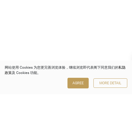
网站使用 Cookies 为您更完善浏览体验，继续浏览即代表阁下同意我们的
私隐
政策
及 Cookies 功能。
AGREE
MORE DETAIL
保利香港拍卖有限公司
香港金钟金钟道 88 号
太古广场 1 座 7 楼 701-708 室
Follow us on