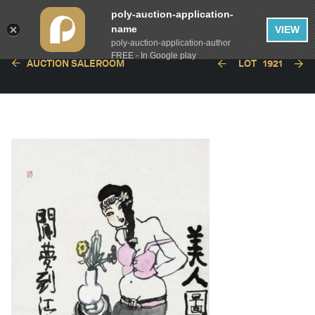
poly-auction-application-
name
VIEW
poly-auction-application-author
FREE - In Google play
AUCTION SALEROOM
LOT
1921