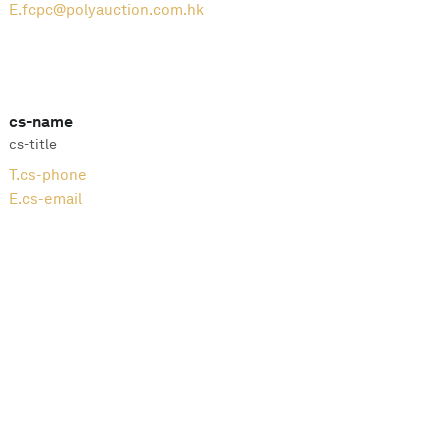
E.
fcpc@polyauction.com.hk
cs-name
cs-title
T.
cs-phone
E.
cs-email