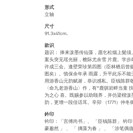
形式
立轴
尺寸
91.3x41cm.
款识
题识： 捧来泼墨传仙藻，愿乞松烟上鬓须
案头突见瑶光丽，檐际尤余雪 片鹿。学
许成三会。逢壁荣珍第四图（臣林栖后曾赐
图矣）。慎保余年承 雨露，升平此乐不能
用游香山元韵赋谢，恭识感私。臣钱陈群敬
〈命九老游香山〉作，有“鹿驯岩畔当童 
为之心 喜。既赐参以助颐养，并仿梁楷泼
韵，更增一段佳话耳。辛卯 （1771）仲冬
鈐印
钤印：「宫傅尚书」、 「臣钱陈群」 钤印：「 
豪邈然 」 、 「 摛藻为春 」 、 「涉笔偶