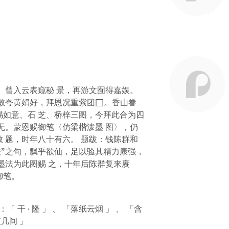
。曾入云表窥秘 景，再游文囿得嘉娱。
步敢夸黄娟好，拜恩况重紫团□。香山眷
如意、石 芝、桥梓三图，今拜此合为四
无。蒙恩赐御笔〈仿梁楷泼墨 图〉，仍
 题，时年八十有六。 题跋：钱陈群和
扶”之句，飘乎欲仙，足以验其精力康强，
墨法为此图赐 之，十年后陈群复来赓
御笔。
干 · 隆 」 、 「落纸云烟 」 、 「含
值几间 」