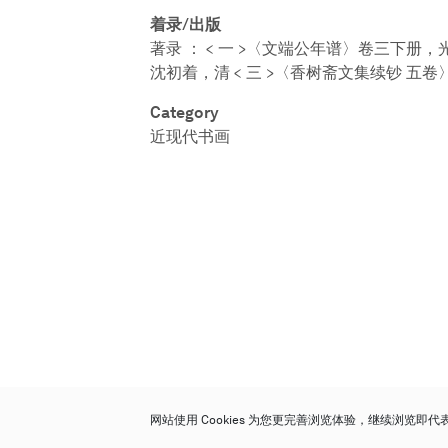
着录/出版
著录 ： < 一 >〈文端公年谱〉卷三下册，
沈初着，清 < 三 >〈香树斋文集续钞 五
Category
近现代书画
网站使用 Cookies 为您更完善浏览体验，继续浏览即
保利香港拍卖有限公司