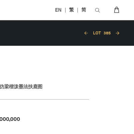
EN
繁
简
LOT
385
群仿梁楷泼墨法扶鹿图
,000,000