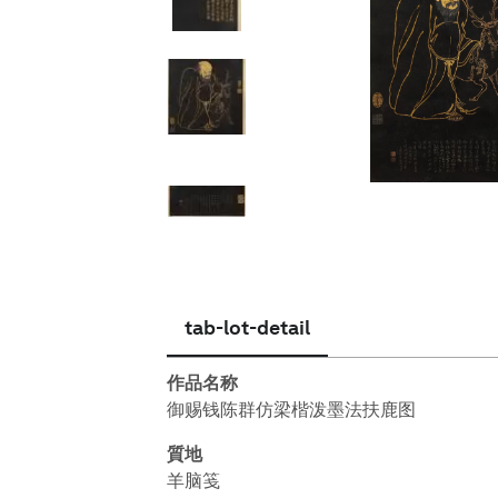
简体中文
tab-lot-detail
作品名称
御赐钱陈群仿梁楷泼墨法扶鹿图
質地
羊脑笺