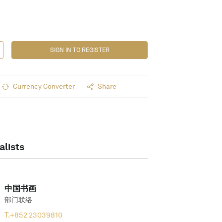
SIGN IN TO REGISTER
Currency Converter
Share
alists
中国书画
部门联络
T.
+852 23039810