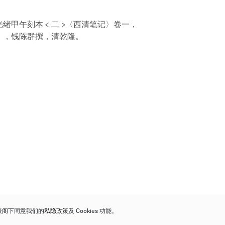
光绪甲午刻本 < 二 >〈西清笔记〉卷一，
卷〉，钱陈群撰，清乾隆。
代表阁下同意我们的
私隐政策
及 Cookies 功能。