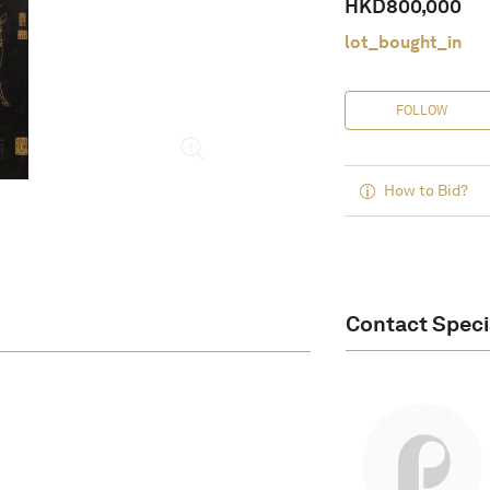
HKD
800,000
lot_bought_in
FOLLOW
How to Bid?
Contact Speci