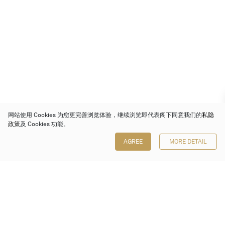
网站使用 Cookies 为您更完善浏览体验，继续浏览即代表阁下同意我们的
私隐
政策
及 Cookies 功能。
AGREE
MORE DETAIL
保利香港拍卖有限公司
香港金钟金钟道 88 号
太古广场 1 座 7 楼 701-708 室
Follow us on