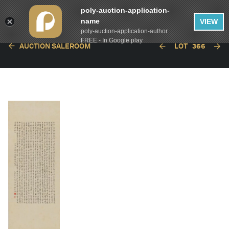
poly-auction-application-
name
VIEW
poly-auction-application-author
FREE - In Google play
AUCTION SALEROOM
LOT
366