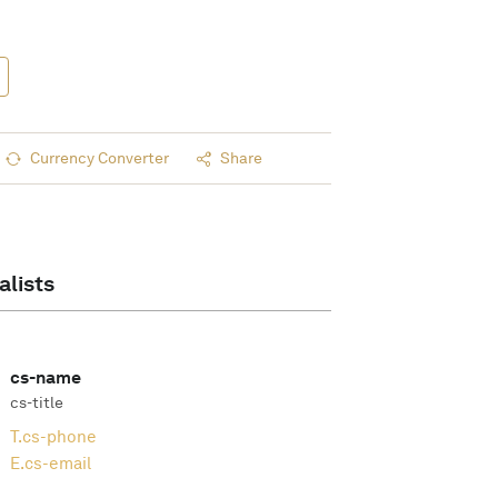
Currency Converter
Share
alists
cs-name
cs-title
T.
cs-phone
E.
cs-email