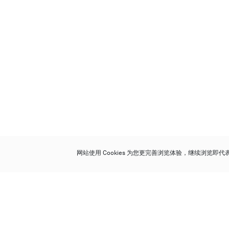
网站使用 Cookies 为您更完善浏览体验，继续浏览即
保利香港拍卖有限公司
香港金钟金钟道 88 号
太古广场 1 座 7 楼 701-708 室
Follow us on