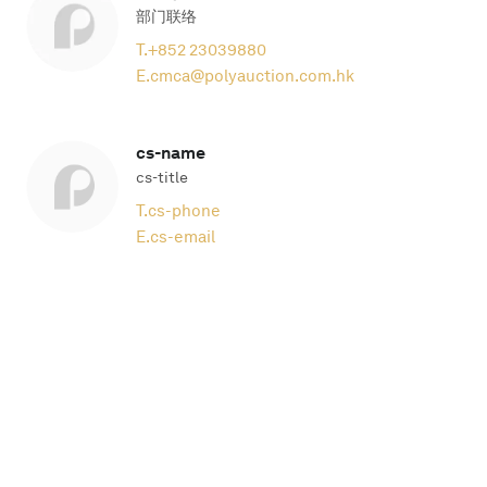
部门联络
T.
+852 23039880
E.
cmca@polyauction.com.hk
cs-name
cs-title
T.
cs-phone
E.
cs-email