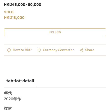
HKD
45,000
-
60,000
SOLD
HKD
18,000
FOLLOW
How to Bid?
Currency Converter
Share
tab-lot-detail
年代
2020年作
媒材