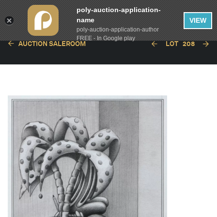
poly-auction-application-
name
VIEW
poly-auction-application-author
FREE - In Google play
AUCTION SALEROOM
LOT
208