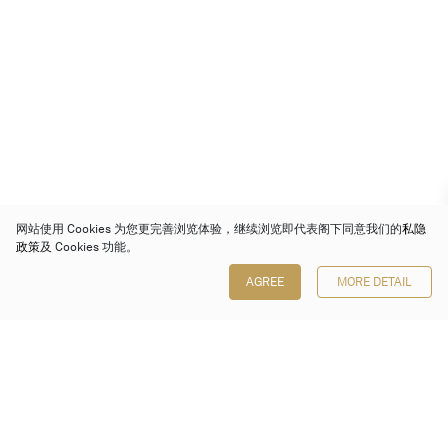
网站使用 Cookies 为您更完善浏览体验，继续浏览即代表阁下同意我们的
私隐
政策
及 Cookies 功能。
AGREE
MORE DETAIL
保利香港拍卖有限公司
香港金钟金钟道 88 号
太古广场 1 座 7 楼 701-708 室
Follow us on