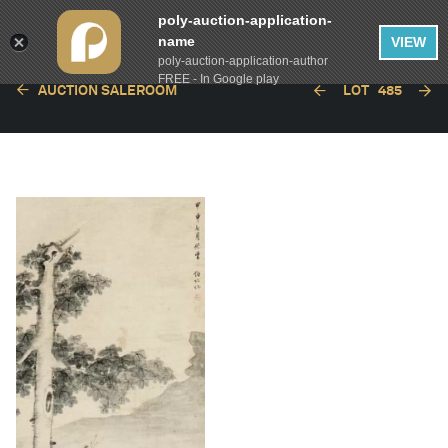
poly-auction-application-
name
VIEW
poly-auction-application-author
FREE - In Google play
AUCTION SALEROOM
LOT
485