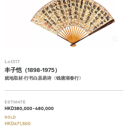
简体中文
Lot
317
丰子恺（1898-1975）
就地取材·行书白居易诗〈钱塘湖春行〉
ESTIMATE
HKD
380,000
-
480,000
SOLD
HKD
471,500