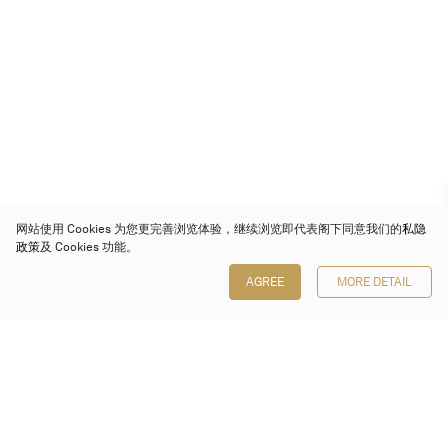
网站使用 Cookies 为您更完善浏览体验，继续浏览即代表阁下同意我们的
私隐
政策
及 Cookies 功能。
AGREE
MORE DETAIL
保利香港拍卖有限公司
香港金钟金钟道 88 号
太古广场 1 座 7 楼 701-708 室
Follow us on