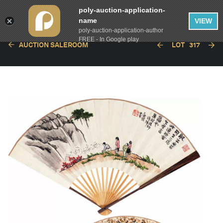
poly-auction-application-
name
VIEW
poly-auction-application-author
FREE - In Google play
AUCTION SALEROOM
LOT
317