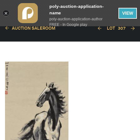
poly-auction-application-
name
VIEW
poly-auction-application-author
FREE - In Google play
AUCTION SALEROOM
LOT
307