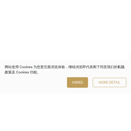
网站使用 Cookies 为您更完善浏览体验，继续浏览即代表阁下同意我们的
私隐
政策
及 Cookies 功能。
AGREE
MORE DETAIL
保利香港拍卖有限公司
香港金钟金钟道 88 号
太古广场 1 座 7 楼 701-708 室
Follow us on