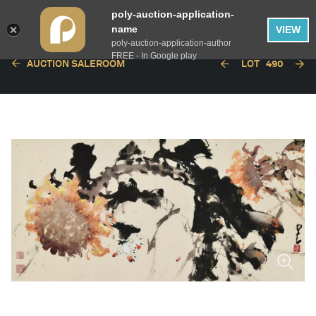
poly-auction-application-
name
VIEW
poly-auction-application-author
FREE - In Google play
AUCTION SALEROOM
LOT
490