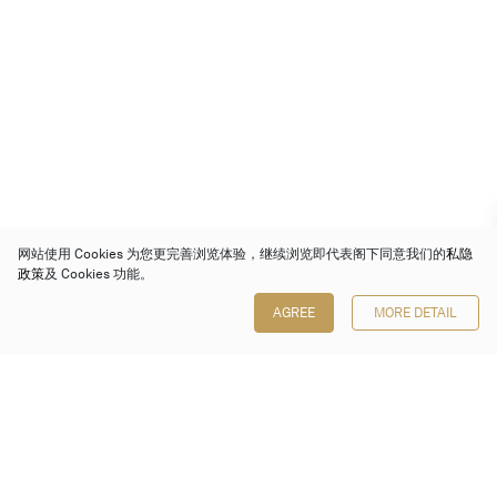
网站使用 Cookies 为您更完善浏览体验，继续浏览即代表阁下同意我们的
私隐
政策
及 Cookies 功能。
AGREE
MORE DETAIL
保利香港拍卖有限公司
香港金钟金钟道 88 号
太古广场 1 座 7 楼 701-708 室
Follow us on