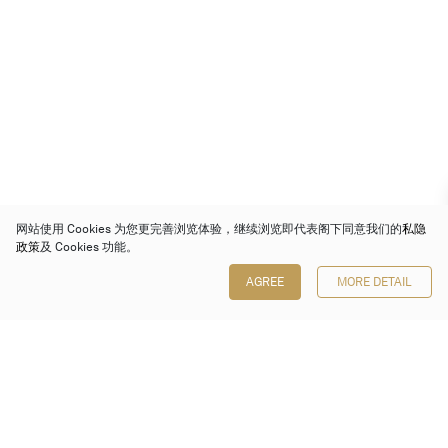
网站使用 Cookies 为您更完善浏览体验，继续浏览即代表阁下同意我们的
私隐
政策
及 Cookies 功能。
AGREE
MORE DETAIL
保利香港拍卖有限公司
香港金钟金钟道 88 号
太古广场 1 座 7 楼 701-708 室
Follow us on