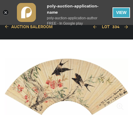
poly-auction-application-
name
VIEW
poly-auction-application-author
FREE - In Google play
AUCTION SALEROOM
LOT
334