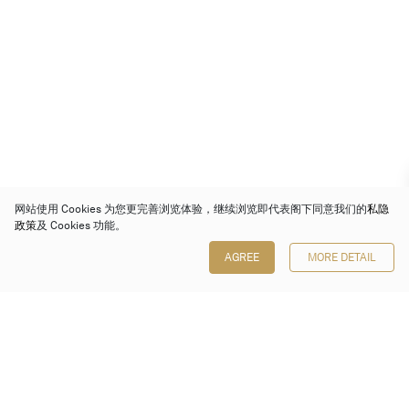
网站使用 Cookies 为您更完善浏览体验，继续浏览即代表阁下同意我们的
私隐
政策
及 Cookies 功能。
AGREE
MORE DETAIL
保利香港拍卖有限公司
香港金钟金钟道 88 号
太古广场 1 座 7 楼 701-708 室
Follow us on