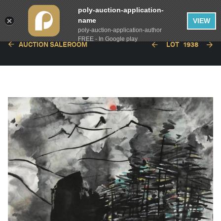
poly-auction-application-
name
VIEW
poly-auction-application-author
FREE - In Google play
AUCTION SALEROOM
LOT
1938