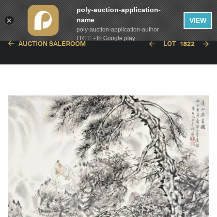
poly-auction-application-
name
VIEW
poly-auction-application-author
FREE - In Google play
AUCTION SALEROOM
LOT
1822