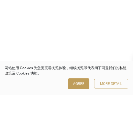
网站使用 Cookies 为您更完善浏览体验，继续浏览即代表阁下同意我们的
私隐
政策
及 Cookies 功能。
AGREE
MORE DETAIL
保利香港拍卖有限公司
香港金钟金钟道 88 号
太古广场 1 座 7 楼 701-708 室
Follow us on