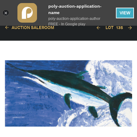
poly-auction-application-
name
VIEW
poly-auction-application-author
FREE - In Google play
AUCTION SALEROOM
LOT
135