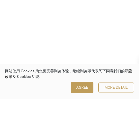
网站使用 Cookies 为您更完善浏览体验，继续浏览即代表阁下同意我们的
私隐
政策
及 Cookies 功能。
AGREE
MORE DETAIL
保利香港拍卖有限公司
香港金钟金钟道 88 号
太古广场 1 座 7 楼 701-708 室
Follow us on